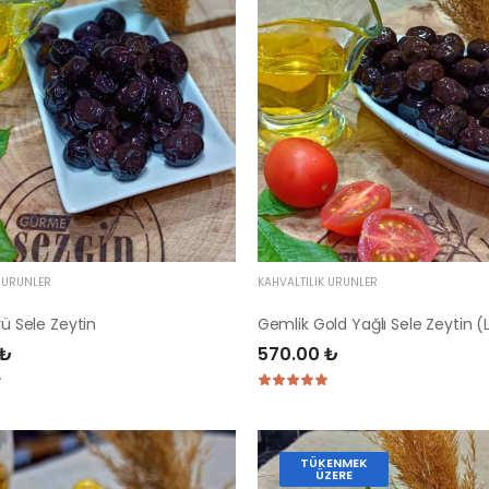
K ÜRÜNLER
KAHVALTILIK ÜRÜNLER
yü Sele Zeytin
Gemlik Gold Yağlı Sele Zeytin (
 ₺
570.00 ₺
TÜKENMEK
ÜZERE