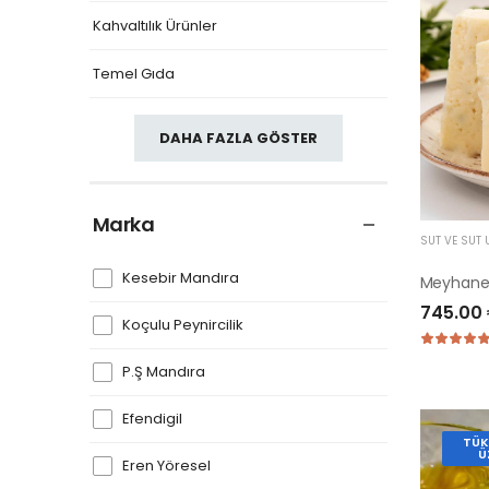
Kahvaltılık Ürünler
Temel Gıda
DAHA FAZLA GÖSTER
Marka
SÜT VE SÜT 
Kesebir Mandıra
Meyhane 
745.00
Koçulu Peynircilik
P.Ş Mandıra
Efendigil
TÜK
Ü
Eren Yöresel