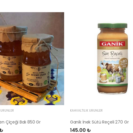
K ÜRÜNLER
KAHVALTILIK ÜRÜNLER
ven Çiçeği Balı 850 Gr
Ganik İnek Sütü Reçeli 270 Gr
 ₺
145.00 ₺