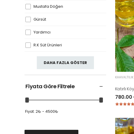
Mustafa Döğen
Gürsüt
Yardımcı
R.K Süt Ürünleri
DAHA FAZLA GÖSTER
KAHVALTILI
Fiyata Göre Filtrele
Katırlı Kö
780.00
Fiyat:
2₺ - 4500₺