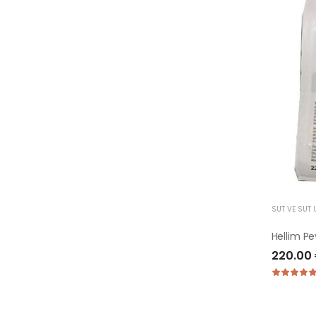
SÜT VE SÜT 
Hellim Pe
220.00