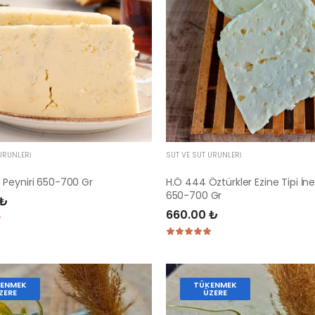
ÜRÜNLERI
SÜT VE SÜT ÜRÜNLERI
Peyniri 650-700 Gr
H.Ö 444 Öztürkler Ezine Tipi İne
650-700 Gr
 ₺
660.00 ₺
ENMEK
TÜKENMEK
ZERE
ÜZERE