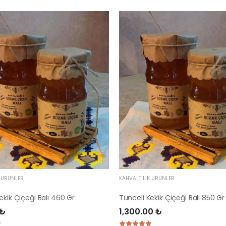
K ÜRÜNLER
KAHVALTILIK ÜRÜNLER
ekik Çiçeği Balı 460 Gr
Tunceli Kekik Çiçeği Balı 850 Gr
 ₺
1,300.00 ₺