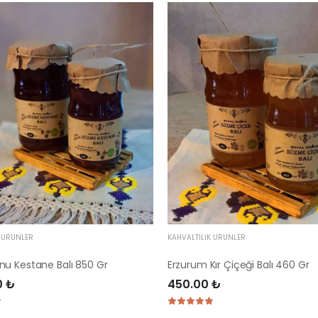
K ÜRÜNLER
KAHVALTILIK ÜRÜNLER
u Kestane Balı 850 Gr
Erzurum Kır Çiçeği Balı 460 Gr
0 ₺
450.00 ₺