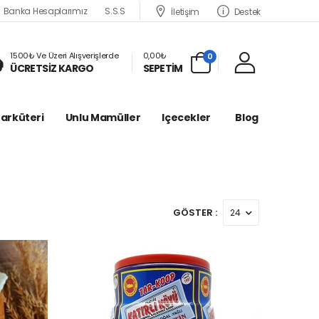
Banka Hesaplarımız
S.S.S
İletişim
Destek
1500₺ Ve Üzeri Alışverişlerde
0,00₺
0
ÜCRETSİZ KARGO
SEPETİM
Şarküteri
Unlu Mamüller
Içecekler
Blog
GÖSTER :