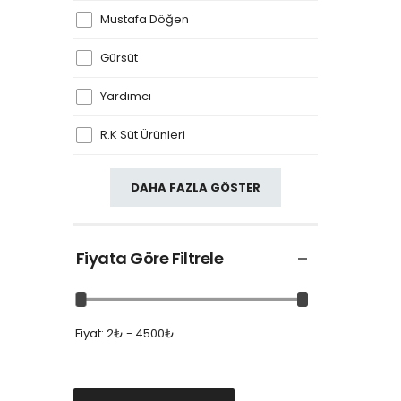
Mustafa Döğen
Gürsüt
Yardımcı
R.K Süt Ürünleri
DAHA FAZLA GÖSTER
Fiyata Göre Filtrele
Fiyat:
2₺ - 4500₺