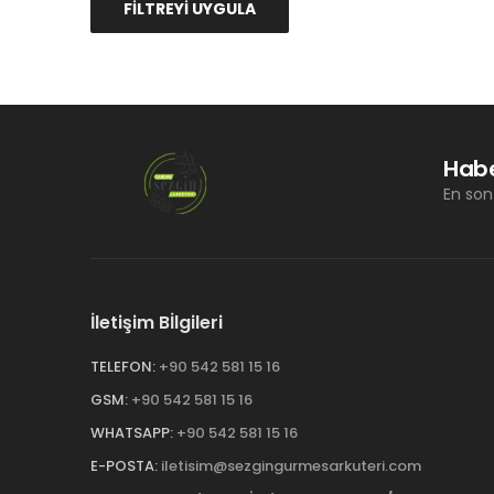
FİLTREYİ UYGULA
Habe
En son 
İletişim Bİlgileri
TELEFON:
+90 542 581 15 16
GSM:
+90 542 581 15 16
WHATSAPP:
+90 542 581 15 16
E-POSTA:
iletisim@sezgingurmesarkuteri.com