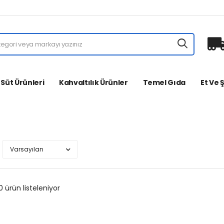
 Süt Ürünleri
Kahvaltılık Ürünler
Temel Gıda
Et Ve 
 ürün listeleniyor