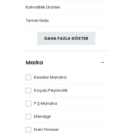
Kahvaltılık Ürünler
Temel Gıda
DAHA FAZLA GÖSTER
Marka
Kesebir Mandıra
Koçulu Peynircilik
P.Ş Mandıra
Efendigil
Eren Yöresel