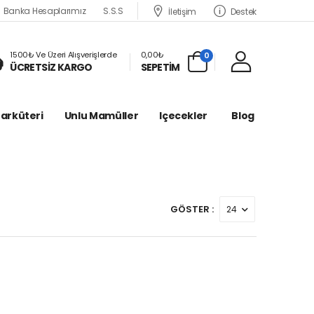
Banka Hesaplarımız
S.S.S
İletişim
Destek
1500₺ Ve Üzeri Alışverişlerde
0,00₺
0
ÜCRETSİZ KARGO
SEPETİM
Şarküteri
Unlu Mamüller
Içecekler
Blog
GÖSTER :