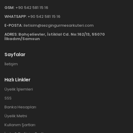
GSM:
+90 542 581 15 16
WHATSAPP:
+90 542 581 15 16
E-POSTA:
iletisim@sezgingurmesarkuteri.com
ADRES:
Bahçelievler, İstiklal Cd. No:162/13, 55070
İlkadım/Samsun
Sayfalar
İletişim
Hızlı Linkler
Üyelik İşlemleri
SSS
Banka Hesapları
Üyelik Metni
Kullanım Şartları