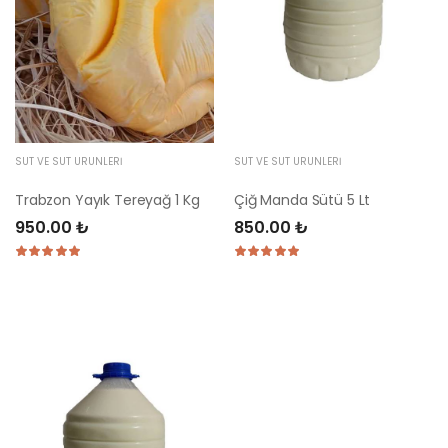
SÜT VE SÜT ÜRÜNLERI
SÜT VE SÜT ÜRÜNLERI
Trabzon Yayık Tereyağ 1 Kg
Çiğ Manda Sütü 5 Lt
950.00 ₺
850.00 ₺