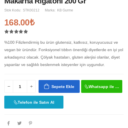
Makarna Rigatoni 200 Gr
Stok Kodu:
STK00212
Marka:
KB Gurme
168.00₺
%100 Filizlendirmiş bu ürün glutensiz, katkısız, koruyucusuz ve
vegan bir üründür. Fonksiyonel tıbbın önerdiği diyetlerde en iyi yol
arkadaşınız olacak. Çölyak hastaları, gluten alerjisi olanlar, diyet
yapanlar ve sağlıklı beslenmek isteyenler için uygundur.
Sepete Ekle
Whatsapp ile Satın 
Telefon ile Satın Al